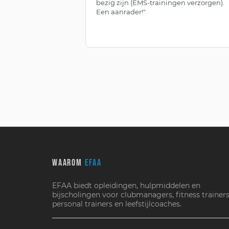
bezig zijn (EMS-trainingen verzorgen).
Een aanrader!"
WAAROM
EFAA
EFAA biedt opleidingen, hulpmiddelen en
bijscholingen voor clubmanagers, fitness trainers
personal trainers en leefstijlcoaches.