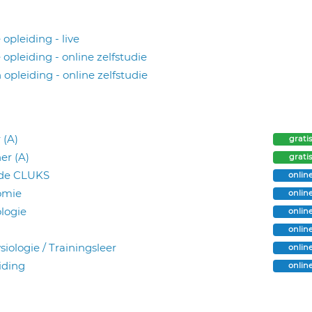
opleiding - live
 opleiding - online zelfstudie
 opleiding - online zelfstudie
 (A)
grati
er (A)
grati
n de CLUKS
onlin
tomie
onlin
ologie
onlin
onlin
siologie / Trainingsleer
onlin
iding
onlin