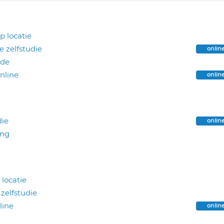
op locatie
e zelfstudie
onlin
ide
online
onlin
die
onlin
ing
 locatie
 zelfstudie
line
onlin