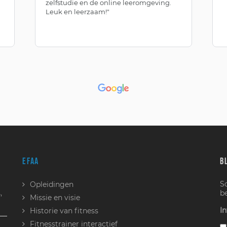
zelfstudie en de online leeromgeving.
Leuk en leerzaam!"
EFAA
B
S
Opleidingen
,
b
Missie en visie
In
Historie van fitness
Fitnesstrainer interactief