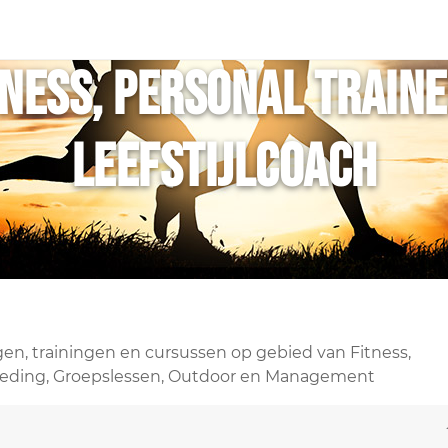
tness, Personal Train
Leefstijlcoach
en, trainingen en cursussen op gebied van Fitness,
l, Voeding, Groepslessen, Outdoor en Management