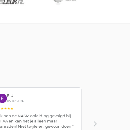
E U
Stavros Mo
05-07-2026
01-07-2026
★★★★★
★★★★★
Ik heb de NASM opleiding gevolgd bij
"The course was 
FAA en kan het je alleen maar
the staff were 
anraden! Niet twijfelen, gewoon doen!"
helpful. I had a