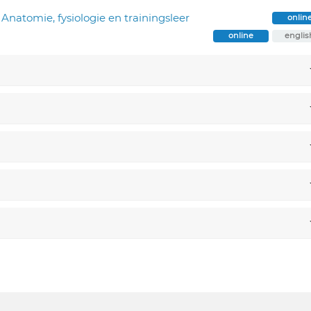
Anatomie, fysiologie en trainingsleer
onlin
online
englis