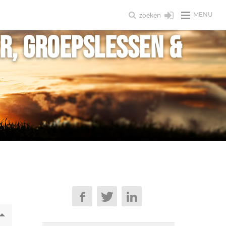
MENU
zoeken
er, Groepslessen &