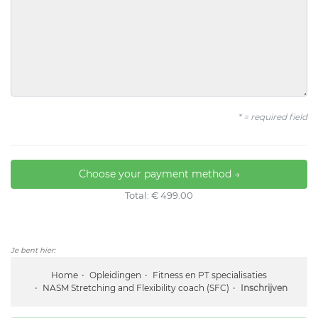
* = required field
Choose your payment method →
Total: € 499.00
Je bent hier:
Home
Opleidingen
Fitness en PT specialisaties
NASM Stretching and Flexibility coach (SFC)
Inschrijven