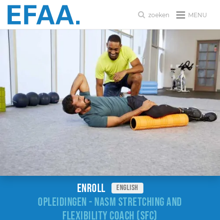
MENU
zoeken
Enroll
english
OPLEIDINGEN - NASM STRETCHING AND
FLEXIBILITY COACH (SFC)