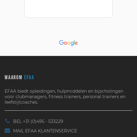
WAAROM
EFAA
EFAA biedt opleidingen, hulpmiddelen en bijscholingen
voor clubmanagers, fitness trainers, personal trainers en
leefstijlcoaches.
BEL +31 (0)495 - 533229
MAIL EFAA KLANTENSERVICE