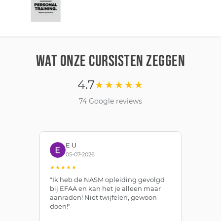
WAT ONZE CURSISTEN ZEGGEN
4.7
★★★★★
74 Google reviews
E U
05-07-2026
★★★★★
★
"Ik heb de NASM opleiding gevolgd
"T
bij EFAA en kan het je alleen maar
th
n
aanraden! Niet twijfelen, gewoon
an
doen!"
an
NA