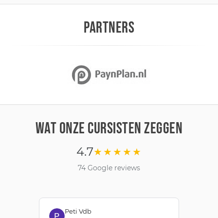
PARTNERS
WAT ONZE CURSISTEN ZEGGEN
4.7
★★★★★
74 Google reviews
Peti Vdb
Bianca Rooks