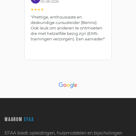
05-08-2026
09-07-2026
★★
★★★★★
tige, enthousiaste en
"Zojuist het examen
undige cursusleider (Benno).
Bewegingsdeskundige
leuk om anderen te ontmoeten
afgerond bij EFAA door
et hetzelfde bezig zijn (EMS-
zelfstudie en de online
ningen verzorgen). Een aanrader!"
leeromgeving. Leuk en
WAAROM
EFAA
EFAA biedt opleidingen, hulpmiddelen en bijscholingen