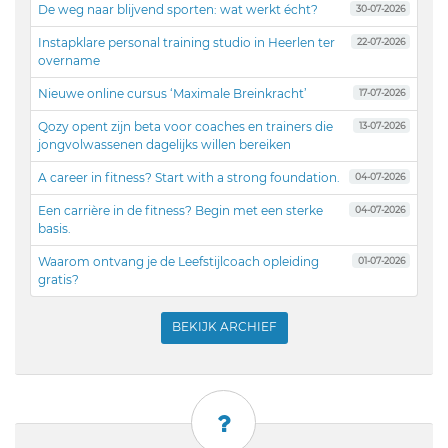
De weg naar blijvend sporten: wat werkt écht?
30-07-2026
Instapklare personal training studio in Heerlen ter
22-07-2026
overname
Nieuwe online cursus ‘Maximale Breinkracht’
17-07-2026
Qozy opent zijn beta voor coaches en trainers die
13-07-2026
jongvolwassenen dagelijks willen bereiken
A career in fitness? Start with a strong foundation.
04-07-2026
Een carrière in de fitness? Begin met een sterke
04-07-2026
basis.
Waarom ontvang je de Leefstijlcoach opleiding
01-07-2026
gratis?
BEKIJK ARCHIEF