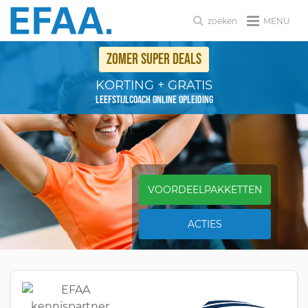
MENU
zoeken
ZOMER SUPER DEALS
KORTING + GRATIS
LEEFSTIJLCOACH ONLINE OPLEIDING
VOORDEELPAKKETTEN
ACTIES