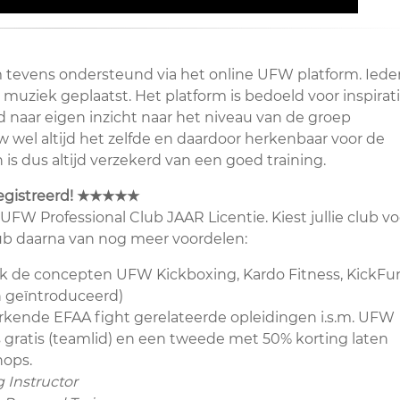
m tevens ondersteund via het online UFW platform. Iede
muziek geplaatst. Het platform is bedoeld voor inspirati
d naar eigen inzicht naar het niveau van de groep
 wel altijd het zelfde en daardoor herkenbaar voor de
n is dus altijd verzekerd van een goed training.
egistreerd!
★★★★★
UFW Professional Club JAAR Licentie. Kiest jullie club vo
ub daarna van nog meer voordelen:
ook de concepten UFW Kickboxing, Kardo Fitness, KickFu
 geïntroduceerd)
erkende EFAA fight gerelateerde opleidingen i.s.m. UFW
ratis (teamlid) en een tweede met 50% korting laten
hops.
 Instructor