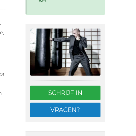
92%
r
e,
or
SCHRIJF IN
n
VRAGEN?