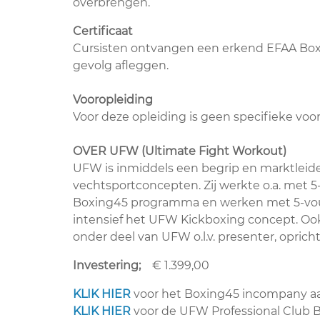
overbrengen.
Certificaat
Cursisten ontvangen een erkend EFAA Boxi
gevolg afleggen.
Vooropleiding
Voor deze opleiding is geen specifieke voor
OVER UFW (Ultimate Fight Workout)
UFW is inmiddels een begrip en marktleide
vechtsportconcepten. Zij werkte o.a. met
Boxing45 programma en werken met 5-vou
intensief het UFW Kickboxing concept. Oo
onder deel van UFW o.l.v. presenter, opric
Investering;
€ 1.399,00
KLIK HIER
voor het Boxing45 incompany a
KLIK HIER
voor de UFW Professional Club 