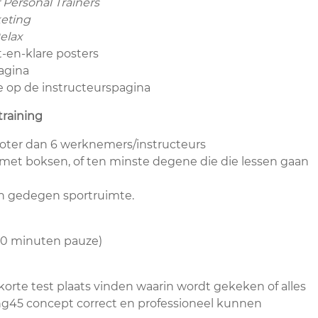
 Personal Trainers
keting
elax
t-en-klare posters
agina
e op de instructeurspagina
raining
roter dan 6 werknemers/instructeurs
met boksen, of ten minste degene die die lessen gaan
een gedegen sportruimte.
 30 minuten pauze)
korte test plaats vinden waarin wordt gekeken of alles
ing45 concept correct en professioneel kunnen