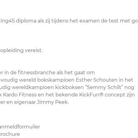
ng45 diploma als zij tijdens het examen de test met g
opleiding vereist.
r in de fitnessbranche als het gaat om
 5-voudig wereld bokskampioen Esther Schouten in het
dig wereldkampioen kickboksen “Semmy Schilt” nog
k Kardo Fitness en het bekende KickFun® concept zijn
hter en eigenaar Jimmy Peek.
anmeldformulier
Brochure