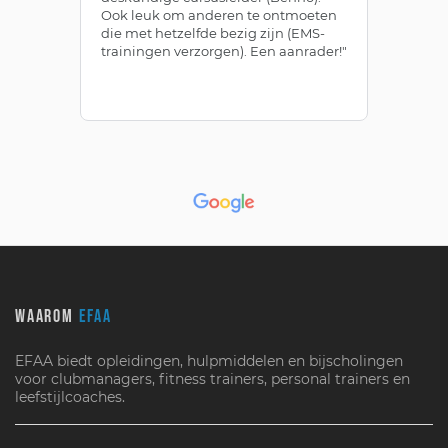
Ook leuk om anderen te ontmoeten
af
die met hetzelfde bezig zijn (EMS-
ze
trainingen verzorgen). Een aanrader!"
le
WAAROM
EFAA
EFAA biedt opleidingen, hulpmiddelen en bijscholingen
voor clubmanagers, fitness trainers, personal trainers en
leefstijlcoaches.