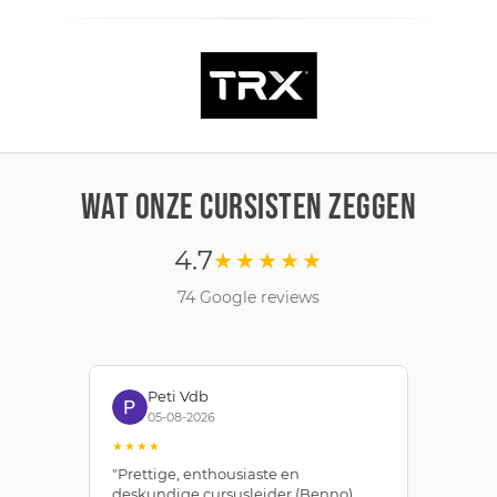
WAT ONZE CURSISTEN ZEGGEN
4.7
★★★★★
74 Google reviews
Peti Vdb
05-08-2026
★★★★
★
"Prettige, enthousiaste en
"Z
deskundige cursusleider (Benno).
Be