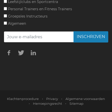
Leefstijlclubs en Sportcentra
Personal Trainers en Fitness Trainers
Groepsles Instructeurs
Algemeen
INSCHRIJVEN
Klachtenprocedure
•
Privacy
•
Algemene voorwaarden
•
Herroepingsrecht
•
Sitemap