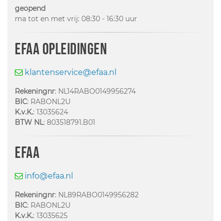
geopend
ma tot en met vrij: 08:30 - 16:30 uur
EFAA opleidingen
klantenservice@efaa.nl
Rekeningnr
: NL14RABO0149956274
BIC
: RABONL2U
K.v.K.
: 13035624
BTW NL
: 803518791.B01
EFAA
info@efaa.nl
Rekeningnr
: NL89RABO0149956282
BIC
: RABONL2U
K.v.K.
: 13035625