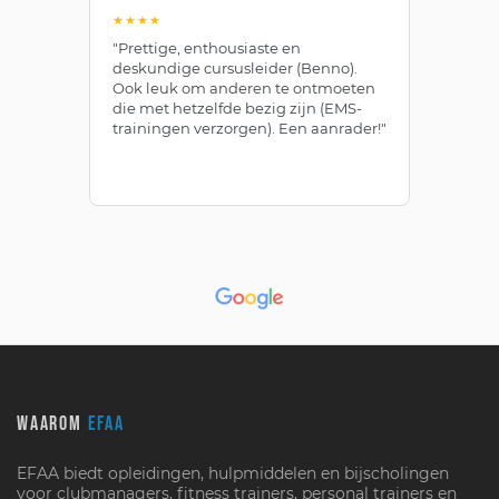
★★★★
★
"Prettige, enthousiaste en
"Z
deskundige cursusleider (Benno).
Be
Ook leuk om anderen te ontmoeten
af
die met hetzelfde bezig zijn (EMS-
ze
trainingen verzorgen). Een aanrader!"
le
WAAROM
EFAA
EFAA biedt opleidingen, hulpmiddelen en bijscholingen
voor clubmanagers, fitness trainers, personal trainers en