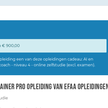
n € 900,00
 opleiding een van deze opleidingen cadeau:
AI en
lcoach - niveau 4 - online zelfstudie
(excl. examen).
ainer PRO opleiding van EFAA opleidinge
udie