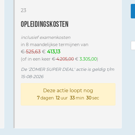
23
opleidingskosten
inclusief examenkosten
in 8 maandelijkse termijnen van
€
525,63
€
413,13
(of in een keer
€
4.205,00
€
3.305,00
)
De 'ZOMER SUPER DEAL' actie is geldig t/m
15-08-2026
Deze actie loopt nog
7
dagen
12
uur
33
min
29
sec