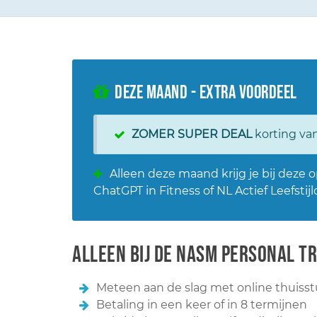
DEZE MAAND - EXTRA VOORDEEL
ZOMER SUPER DEAL
korting va
Alleen deze maand krijg je bij deze
ChatGPT in Fitness
of
NL Actief Leefstij
Alleen bij de NASM Personal Tr
Meteen aan de slag met online thuisst
Betaling in een keer of in 8 termijnen