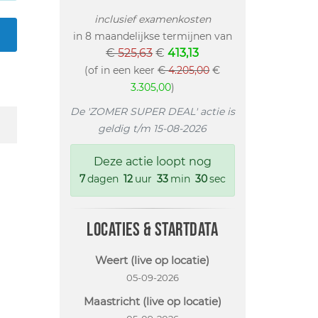
inclusief examenkosten
in 8 maandelijkse termijnen van
€
525,63
€
413,13
(of in een keer
€
4.205,00
€
3.305,00
)
De 'ZOMER SUPER DEAL' actie is
geldig t/m 15-08-2026
Deze actie loopt nog
7
dagen
12
uur
33
min
29
sec
locaties & startdata
Weert (live op locatie)
05-09-2026
Maastricht (live op locatie)