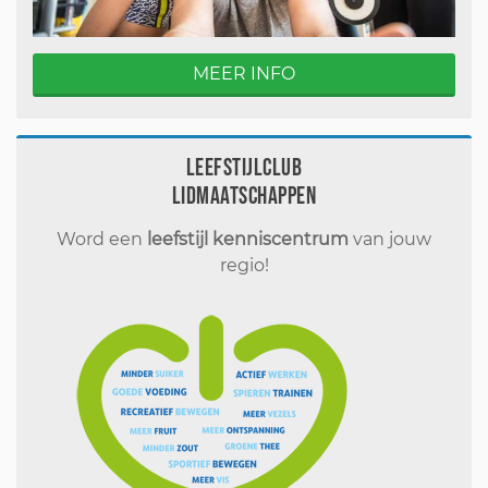
MEER INFO
Leefstijlclub
Lidmaatschappen
Word een
leefstijl kenniscentrum
van jouw
regio!