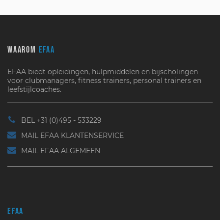
WAAROM
EFAA
EFAA biedt opleidingen, hulpmiddelen en bijscholingen
voor clubmanagers, fitness trainers, personal trainers en
leefstijlcoaches.
BEL +31 (0)495 - 533229
MAIL EFAA KLANTENSERVICE
MAIL EFAA ALGEMEEN
EFAA