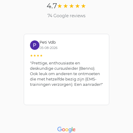
4.7
★★★★★
74 Google reviews
Peti Vdb
Bianca R
05-08-2026
09-07-202
★★★★
★★★★★
"Prettige, enthousiaste en
"Zojuist het 
deskundige cursusleider (Benno).
Bewegingsde
Ook leuk om anderen te ontmoeten
afgerond bij 
die met hetzelfde bezig zijn (EMS-
zelfstudie en 
trainingen verzorgen). Een aanrader!"
leeromgeving