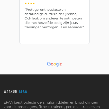
★★★★
★
"Prettige, enthousiaste en
"Z
deskundige cursusleider (Benno).
Be
Ook leuk om anderen te ontmoeten
af
die met hetzelfde bezig zijn (EMS-
ze
trainingen verzorgen). Een aanrader!"
le
WAAROM
EFAA
EFAA biedt opleidingen, hulpmiddelen en bijscholingen
voor clubmanagers, fitness trainers, personal trainers en