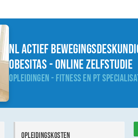
NL Actief Bewegingsdeskundi
obesitas - online zelfstudie
OPLEIDINGEN - FITNESS EN PT SPECIALISA
opleidingskosten