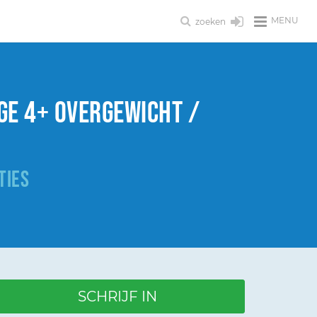
MENU
zoeken
ge 4+ overgewicht /
TIES
SCHRIJF IN