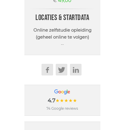
€
49,00
locaties & startdata
Online zelfstudie opleiding
(geheel online te volgen)
--
4.7
★★★★★
74 Google reviews