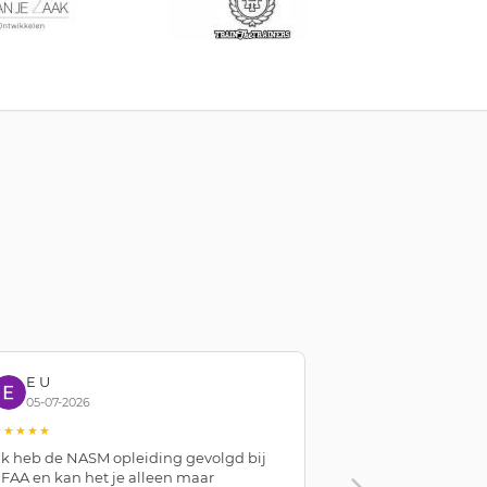
E U
Stavros Mo
05-07-2026
01-07-2026
★★★★★
★★★★★
Ik heb de NASM opleiding gevolgd bij
"The course was 
FAA en kan het je alleen maar
the staff were 