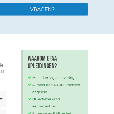
VRAGEN?
Waarom EFAA
opleidingen?
de
ess
Meer dan 38 jaar ervaring
Al meer dan 40.000 mensen
opgeleid
NL Actief erkend
kennispartner
Fitness A en B NL Actief