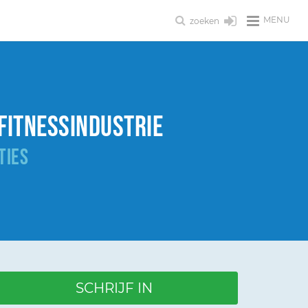
MENU
zoeken
 fitnessindustrie
TIES
SCHRIJF IN