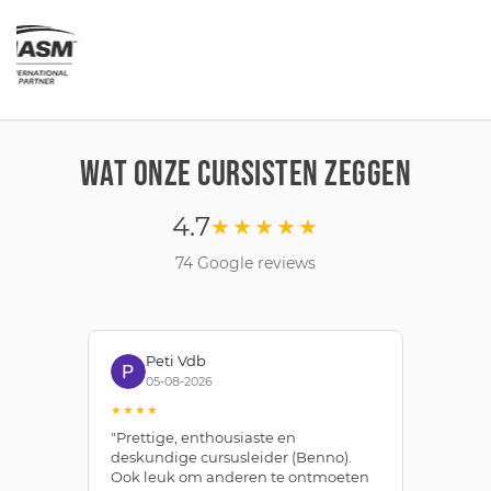
WAT ONZE CURSISTEN ZEGGEN
4.7
★★★★★
74 Google reviews
Peti Vdb
05-08-2026
★★★★
★
"Prettige, enthousiaste en
"Z
deskundige cursusleider (Benno).
Be
Ook leuk om anderen te ontmoeten
af