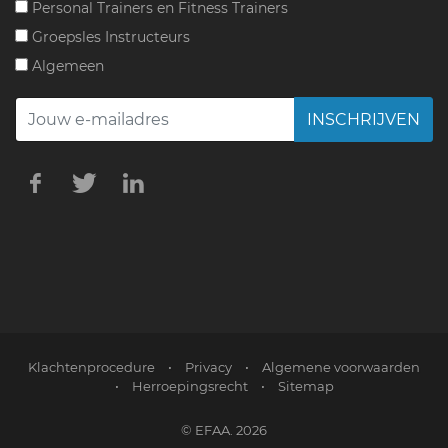
Personal Trainers en Fitness Trainers
Groepsles Instructeurs
Algemeen
INSCHRIJVEN
Klachtenprocedure
•
Privacy
•
Algemene voorwaarden
•
Herroepingsrecht
•
Sitemap
© EFAA. 2026