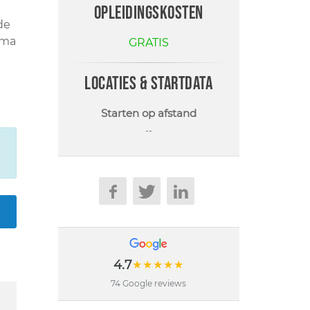
opleidingskosten
de
mma
GRATIS
locaties & startdata
Starten op afstand
--
4.7
★★★★★
74 Google reviews