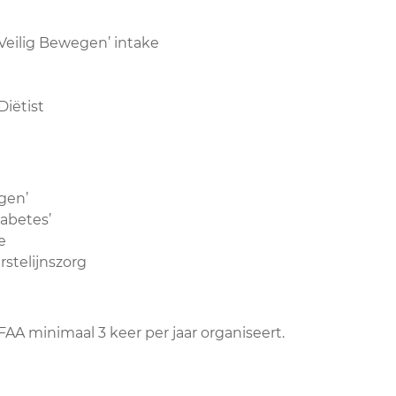
Veilig Bewegen’ intake
Diëtist
gen’
iabetes’
e
stelijnszorg
A minimaal 3 keer per jaar organiseert.