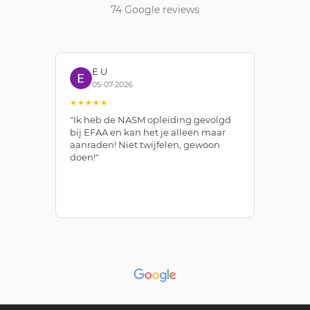
74 Google reviews
E U
05-07-2026
★★★★★
★
"Ik heb de NASM opleiding gevolgd
"T
bij EFAA en kan het je alleen maar
th
n
aanraden! Niet twijfelen, gewoon
an
doen!"
an
NA