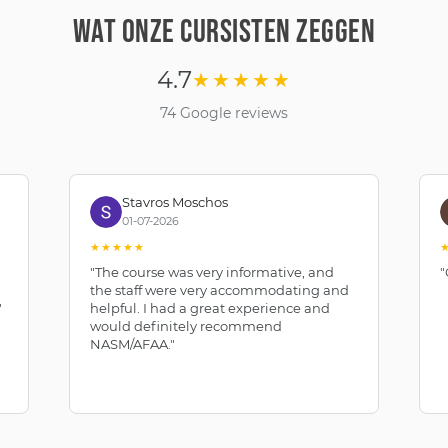
WAT ONZE CURSISTEN ZEGGEN
4.7
★★★★★
74 Google reviews
Stavros Moschos
01-07-2026
★★★★★
"The course was very informative, and
"
the staff were very accommodating and
"
helpful. I had a great experience and
would definitely recommend
NASM/AFAA."