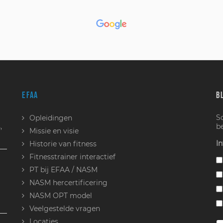
EFAA
B
S
Opleidingen
,
b
Missie en visie
In
Historie van fitness
Fitnesstrainer interactief
PT bij EFAA / NASM
NASM hercertificering
NASM OPT model
Veelgestelde vragen
Locaties