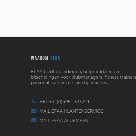
WAAROM
EFAA
EFAA biedt opleidingen, hulpmiddelen en
bijscholingen voor clubmanagers, fitness trainers
personal trainers en leefstijlcoaches.
BEL +31 (0)495 - 533229
MAIL EFAA KLANTENSERVICE
MAIL EFAA ALGEMEEN