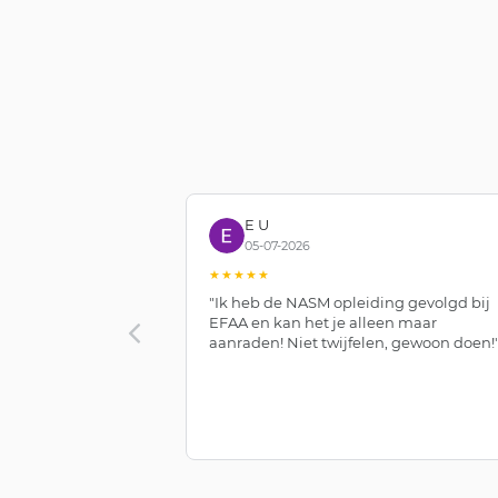
E U
05-07-2026
★★★★★
"Ik heb de NASM opleiding gevolgd bij
Reuma 3+
EFAA en kan het je alleen maar
middel van
aanraden! Niet twijfelen, gewoon doen!
leeromgeving.