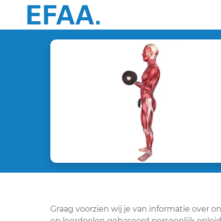
Graag voorzien wij je van informatie over 
en leerdoelen gebaseerd persoonlijk opleid