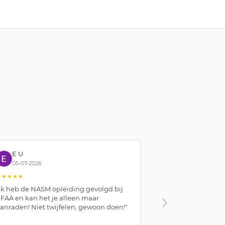
E U
Stavros Mo
05-07-2026
01-07-2026
★★★★★
★★★★★
Ik heb de NASM opleiding gevolgd bij
"The course was 
FAA en kan het je alleen maar
the staff were 
anraden! Niet twijfelen, gewoon doen!"
helpful. I had a
would definite
NASM/AFAA."