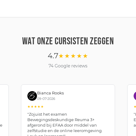
WAT ONZE CURSISTEN ZEGGEN
4.7
★★★★★
74 Google reviews
Bianca Rooks
09-07-2026
★★★★★
"Zojuist het examen
"
Bewegingsdeskundige Reuma 3+
E
de
afgerond bij EFAA door middel van
a
zelfstudie en de online leeromgeving.
Leuk en leerzaam!"