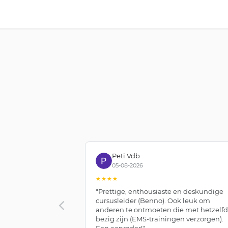
Peti Vdb
05-08-2026
★★★★
"Prettige, enthousiaste en deskundige
cursusleider (Benno). Ook leuk om
anderen te ontmoeten die met hetzelf
bezig zijn (EMS-trainingen verzorgen).
Een aanrader!"