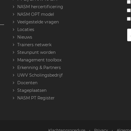
NASM hercertificering
NASM OPT model
Veelgestelde vragen
Locaties
Nieuws
Trainers netwerk
Steunpunt worden
Management toolbox
Erkenning & Partners
UWV Scholingsbedrijf
Docenten
Stageplaatsen
NASM PT Register
Klachtenprocedure
•
Privacy
•
Algeme