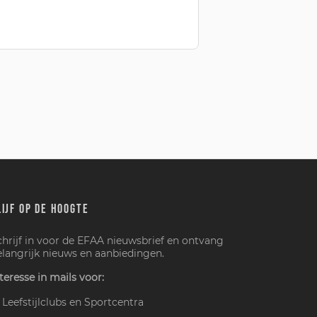
LIJF OP DE HOOGTE
chrijf in voor de EFAA nieuwsbrief en ontvang
elangrijk nieuws en aanbiedingen.
teresse in mails voor:
Leefstijlclubs en Sportcentra