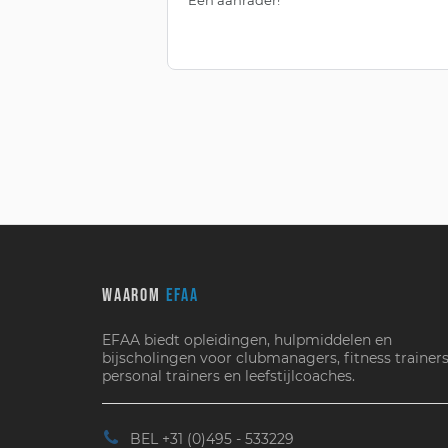
WAAROM
EFAA
EFAA biedt opleidingen, hulpmiddelen en
bijscholingen voor clubmanagers, fitness trainers
personal trainers en leefstijlcoaches.
BEL +31 (0)495 - 533229