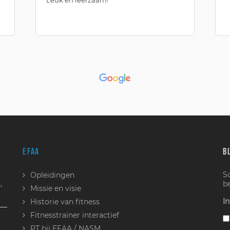
EFAA
B
S
Opleidingen
,
b
Missie en visie
In
Historie van fitness
Fitnesstrainer interactief
PT bij EFAA / NASM