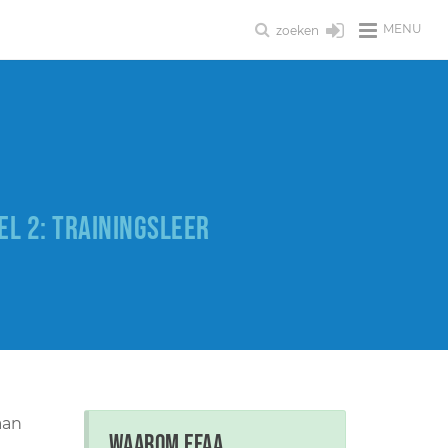
MENU
zoeken
VEL 2: TRAININGSLEER
aan
Waarom EFAA