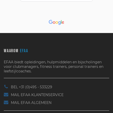
WAAROM
EFAA
EFAA biedt opleidingen, hulpmiddelen en bijscholingen
voor clubmanagers, fitness trainers, personal trainers en
leefstijlcoaches.
BEL +31 (0)495 - 533229
MAIL EFAA KLANTENSERVICE
MAIL EFAA ALGEMEEN