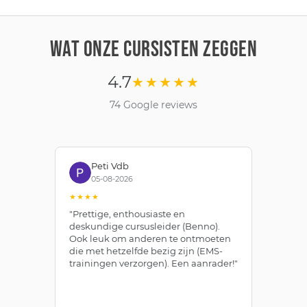
WAT ONZE CURSISTEN ZEGGEN
4.7
★★★★★
74 Google reviews
Peti Vdb
05-08-2026
★★★★
★
"Prettige, enthousiaste en
"Z
deskundige cursusleider (Benno).
Be
Ook leuk om anderen te ontmoeten
af
die met hetzelfde bezig zijn (EMS-
ze
trainingen verzorgen). Een aanrader!"
le