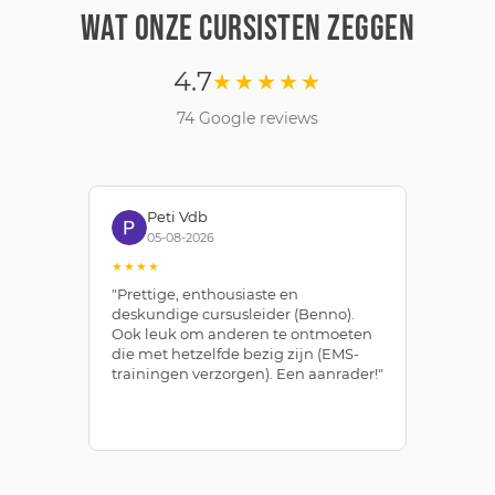
WAT ONZE CURSISTEN ZEGGEN
4.7
★★★★★
74 Google reviews
Peti Vdb
05-08-2026
★★★★
★
"Prettige, enthousiaste en
"Z
deskundige cursusleider (Benno).
Be
Ook leuk om anderen te ontmoeten
af
die met hetzelfde bezig zijn (EMS-
ze
trainingen verzorgen). Een aanrader!"
le