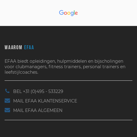
WAAROM
EFAA
EFAA biedt opleidingen, hulpmiddelen en bijscholingen
voor clubmanagers, fitness trainers, personal trainers en
leefstijlcoaches.
BEL +31 (0)495 - 533229
MAIL EFAA KLANTENSERVICE
MAIL EFAA ALGEMEEN