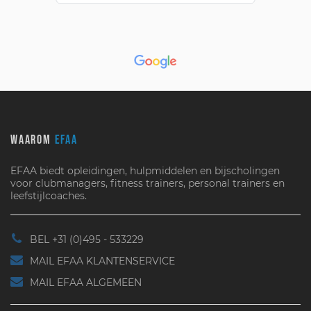
WAAROM
EFAA
EFAA biedt opleidingen, hulpmiddelen en bijscholingen
voor clubmanagers, fitness trainers, personal trainers en
leefstijlcoaches.
BEL +31 (0)495 - 533229
MAIL EFAA KLANTENSERVICE
MAIL EFAA ALGEMEEN