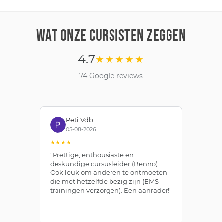
WAT ONZE CURSISTEN ZEGGEN
4.7
★★★★★
74 Google reviews
Peti Vdb
05-08-2026
★★★★
★
"Prettige, enthousiaste en
"Z
deskundige cursusleider (Benno).
Be
Ook leuk om anderen te ontmoeten
af
die met hetzelfde bezig zijn (EMS-
ze
trainingen verzorgen). Een aanrader!"
le