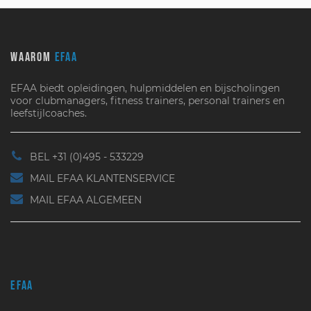
WAAROM
EFAA
EFAA biedt opleidingen, hulpmiddelen en bijscholingen
voor clubmanagers, fitness trainers, personal trainers en
leefstijlcoaches.
BEL +31 (0)495 - 533229
MAIL EFAA KLANTENSERVICE
MAIL EFAA ALGEMEEN
EFAA