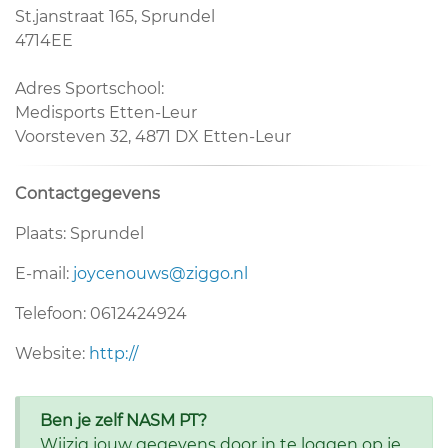
St.janstraat 165, Sprundel
4714EE
Adres Sportschool:
Medisports Etten-Leur
Voorsteven 32, 4871 DX Etten-Leur
Contactgegevens
Plaats: Sprundel
E-mail:
joycenouws@ziggo.nl
Telefoon: 0612424924
Website:
http://
Ben je zelf NASM PT?
Wijzig jouw gegevens door in te loggen op je