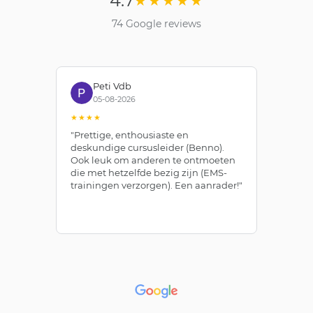
4.7
★★★★★
74 Google reviews
Peti Vdb
05-08-2026
★★★★
★
"Prettige, enthousiaste en
"Z
deskundige cursusleider (Benno).
Be
Ook leuk om anderen te ontmoeten
af
die met hetzelfde bezig zijn (EMS-
ze
trainingen verzorgen). Een aanrader!"
le