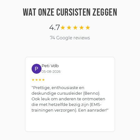
WAT ONZE CURSISTEN ZEGGEN
4.7
★★★★★
74 Google reviews
Peti Vdb
05-08-2026
★★★★
★
"Prettige, enthousiaste en
"Z
deskundige cursusleider (Benno).
Be
Ook leuk om anderen te ontmoeten
af
die met hetzelfde bezig zijn (EMS-
ze
trainingen verzorgen). Een aanrader!"
le