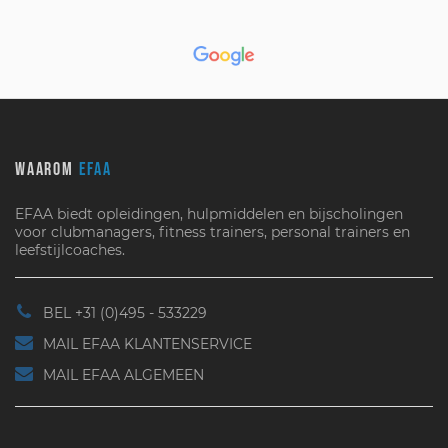
WAAROM
EFAA
EFAA biedt opleidingen, hulpmiddelen en bijscholingen
voor clubmanagers, fitness trainers, personal trainers en
leefstijlcoaches.
BEL +31 (0)495 - 533229
MAIL EFAA KLANTENSERVICE
MAIL EFAA ALGEMEEN