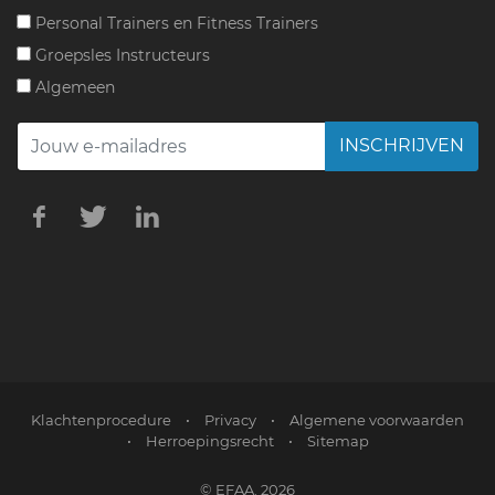
Personal Trainers en Fitness Trainers
Groepsles Instructeurs
Algemeen
INSCHRIJVEN
Klachtenprocedure
•
Privacy
•
Algemene voorwaarden
•
Herroepingsrecht
•
Sitemap
© EFAA. 2026