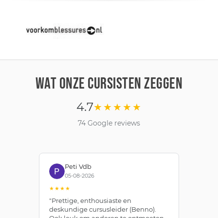
WAT ONZE CURSISTEN ZEGGEN
4.7
★★★★★
74 Google reviews
Peti Vdb
05-08-2026
★★★★
★
"Prettige, enthousiaste en
"Z
deskundige cursusleider (Benno).
Be
Ook leuk om anderen te ontmoeten
af