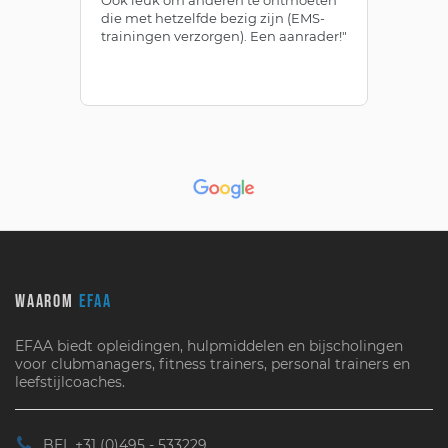
die met hetzelfde bezig zijn (EMS-
ze
trainingen verzorgen). Een aanrader!"
le
WAAROM
EFAA
EFAA biedt opleidingen, hulpmiddelen en bijscholingen
voor clubmanagers, fitness trainers, personal trainers en
leefstijlcoaches.
BEL +31 (0)495 - 533229