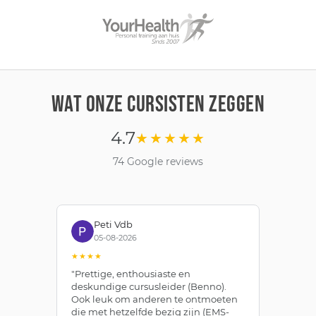
WAT ONZE CURSISTEN ZEGGEN
4.7
★★★★★
74 Google reviews
Peti Vdb
05-08-2026
★★★★
★
"Prettige, enthousiaste en
"Z
deskundige cursusleider (Benno).
Be
Ook leuk om anderen te ontmoeten
af
die met hetzelfde bezig zijn (EMS-
ze