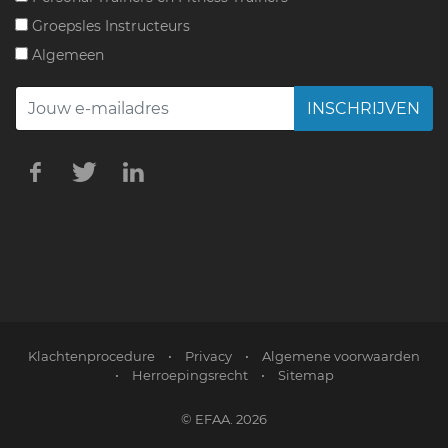
Groepsles Instructeurs
Algemeen
INSCHRIJVEN
Klachtenprocedure
•
Privacy
•
Algemene voorwaarden
•
Herroepingsrecht
•
Sitemap
© EFAA. 2026