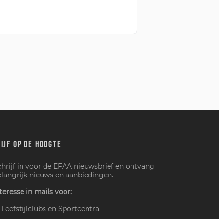
LIJF OP DE HOOGTE
chrijf in voor de EFAA nieuwsbrief en ontvang
elangrijk nieuws en aanbiedingen.
teresse in mails voor:
Leefstijlclubs en Sportcentra