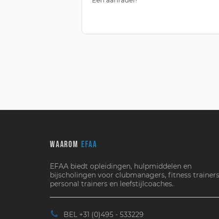
WAAROM
EFAA
EFAA biedt opleidingen, hulpmiddelen en
bijscholingen voor clubmanagers, fitness trainers
personal trainers en leefstijlcoaches.
BEL +31 (0)495 - 533229