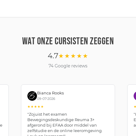
WAT ONZE CURSISTEN ZEGGEN
4.7
★★★★★
74 Google reviews
Bianca Rooks
09-07-2026
★★★★★
"Zojuist het examen
"
Bewegingsdeskundige Reuma 3+
E
de
afgerond bij EFAA door middel van
a
zelfstudie en de online leeromgeving.
Leuk en leerzaam!"