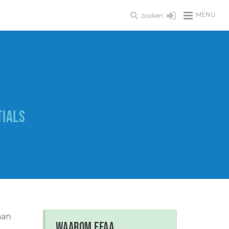
MENU
zoeken
TIALS
aan
Waarom EFAA