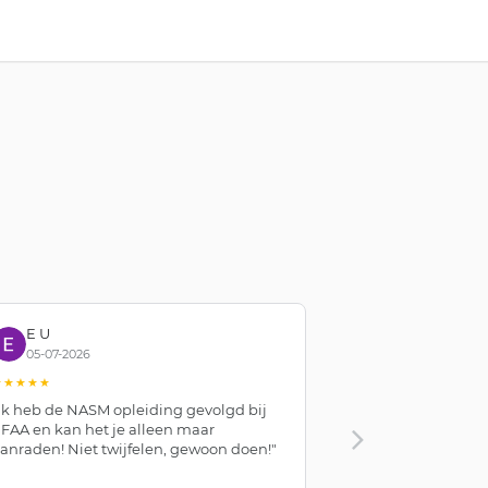
E U
Stavros Mo
05-07-2026
01-07-2026
★★★★★
★★★★★
Ik heb de NASM opleiding gevolgd bij
"The course was 
FAA en kan het je alleen maar
the staff were 
anraden! Niet twijfelen, gewoon doen!"
helpful. I had a
would definite
NASM/AFAA."