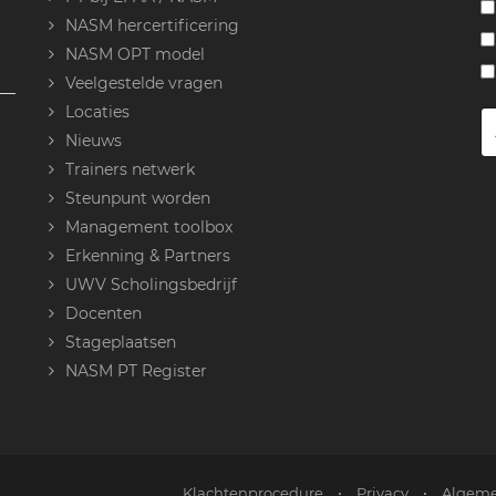
NASM hercertificering
NASM OPT model
Veelgestelde vragen
Locaties
Nieuws
Trainers netwerk
Steunpunt worden
Management toolbox
Erkenning & Partners
UWV Scholingsbedrijf
Docenten
Stageplaatsen
NASM PT Register
Klachtenprocedure
•
Privacy
•
Algeme