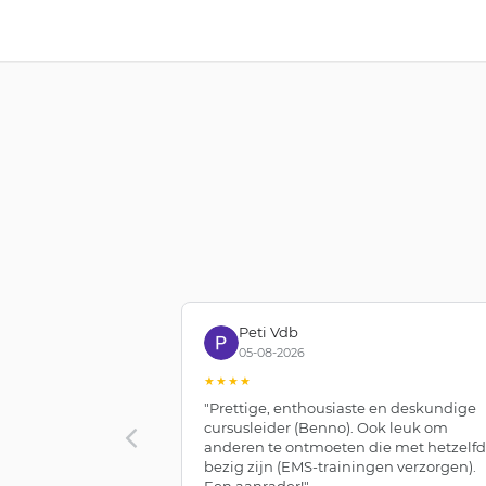
Peti Vdb
05-08-2026
★★★★
"Prettige, enthousiaste en deskundige
cursusleider (Benno). Ook leuk om
anderen te ontmoeten die met hetzelf
bezig zijn (EMS-trainingen verzorgen).
Een aanrader!"