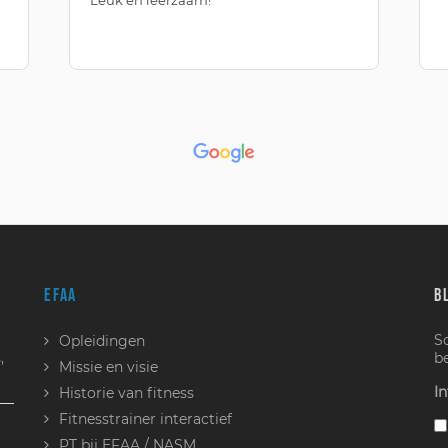
EFAA
B
S
Opleidingen
,
b
Missie en visie
In
Historie van fitness
Fitnesstrainer interactief
PT bij EFAA / NASM