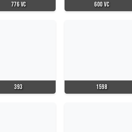
776 VC
600 VC
393
1598