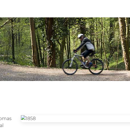
homas
al