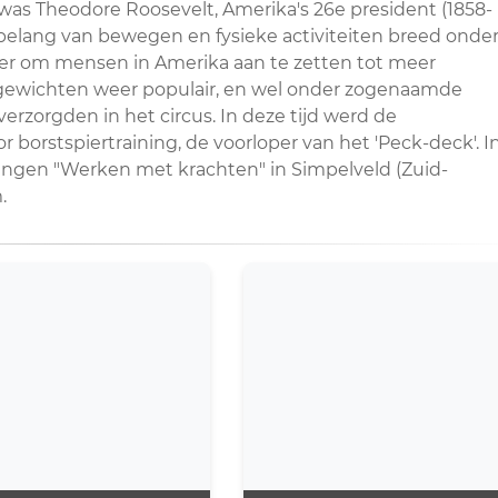
as Theodore Roosevelt, Amerika's 26e president (1858-
t belang van bewegen en fysieke activiteiten breed onde
wer om mensen in Amerika aan te zetten tot meer
t gewichten weer populair, en wel onder zogenaamde
erzorgden in het circus. In deze tijd werd de
r borstspiertraining, de voorloper van het 'Peck-deck'. I
ngen "Werken met krachten" in Simpelveld (Zuid-
.