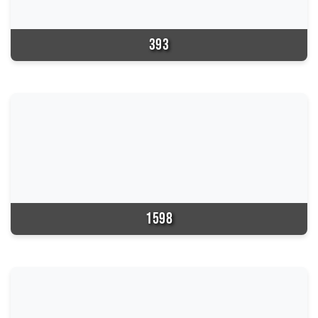
393
1598