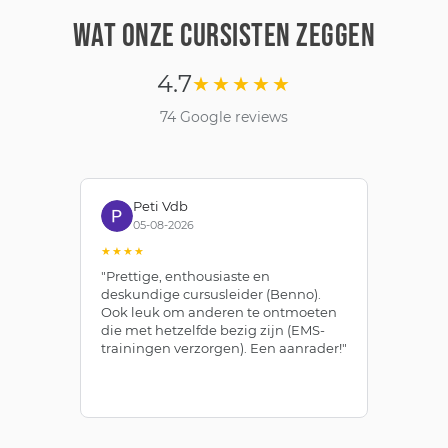
WAT ONZE CURSISTEN ZEGGEN
4.7
★★★★★
74 Google reviews
Peti Vdb
05-08-2026
★★★★
★
"Prettige, enthousiaste en
"Z
deskundige cursusleider (Benno).
Be
Ook leuk om anderen te ontmoeten
af
die met hetzelfde bezig zijn (EMS-
ze
trainingen verzorgen). Een aanrader!"
le