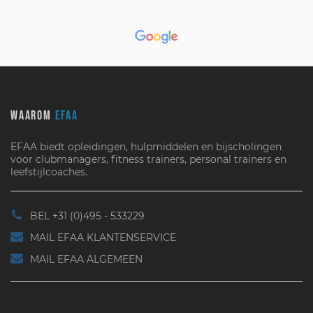
WAAROM
EFAA
EFAA biedt opleidingen, hulpmiddelen en bijscholingen
voor clubmanagers, fitness trainers, personal trainers en
leefstijlcoaches.
BEL +31 (0)495 - 533229
MAIL EFAA KLANTENSERVICE
MAIL EFAA ALGEMEEN