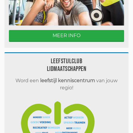
MEER INFO
Leefstijlclub
Lidmaatschappen
Word een
leefstijl kenniscentrum
van jouw
regio!