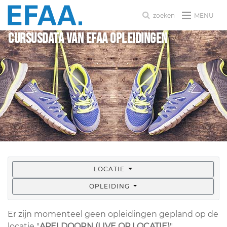
MENU
zoeken
Cursusdata van EFAA Opleidingen
LOCATIE
OPLEIDING
Er zijn momenteel geen opleidingen gepland op de
locatie "
APELDOORN (LIVE OP LOCATIE)
".