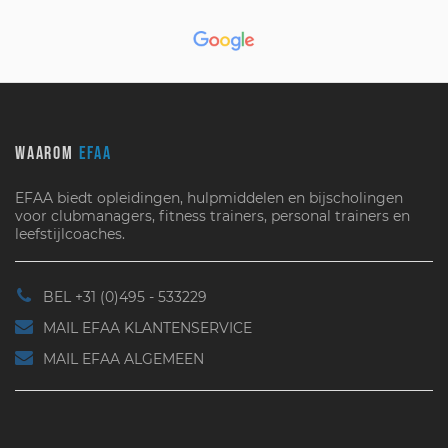
WAAROM
EFAA
EFAA biedt opleidingen, hulpmiddelen en bijscholingen
voor clubmanagers, fitness trainers, personal trainers en
leefstijlcoaches.
BEL +31 (0)495 - 533229
MAIL EFAA KLANTENSERVICE
MAIL EFAA ALGEMEEN