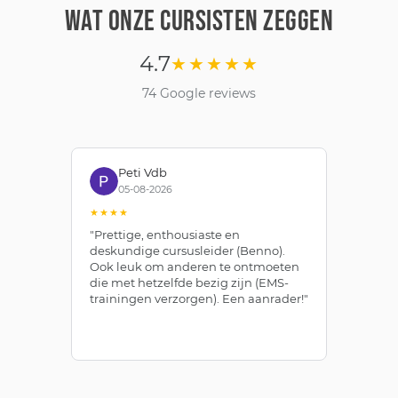
WAT ONZE CURSISTEN ZEGGEN
4.7
★★★★★
74 Google reviews
Peti Vdb
05-08-2026
★★★★
★
"Prettige, enthousiaste en
"Z
deskundige cursusleider (Benno).
Be
Ook leuk om anderen te ontmoeten
af
die met hetzelfde bezig zijn (EMS-
ze
trainingen verzorgen). Een aanrader!"
le