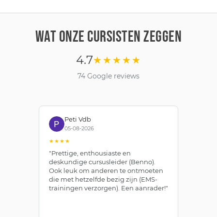
WAT ONZE CURSISTEN ZEGGEN
4.7
★★★★★
74 Google reviews
Peti Vdb
05-08-2026
★★★★
★
"Prettige, enthousiaste en
"Z
deskundige cursusleider (Benno).
Be
Ook leuk om anderen te ontmoeten
af
die met hetzelfde bezig zijn (EMS-
ze
trainingen verzorgen). Een aanrader!"
le