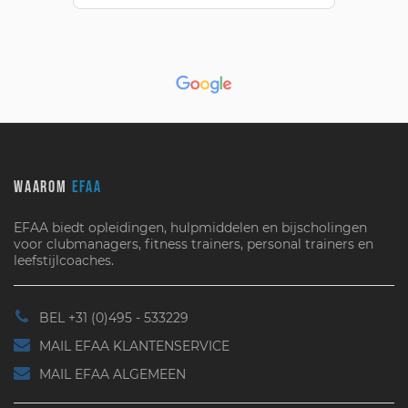
WAAROM
EFAA
EFAA biedt opleidingen, hulpmiddelen en bijscholingen
voor clubmanagers, fitness trainers, personal trainers en
leefstijlcoaches.
BEL +31 (0)495 - 533229
MAIL EFAA KLANTENSERVICE
MAIL EFAA ALGEMEEN