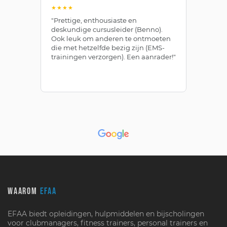
★★★★
★
"Prettige, enthousiaste en
"Z
deskundige cursusleider (Benno).
Be
Ook leuk om anderen te ontmoeten
af
die met hetzelfde bezig zijn (EMS-
ze
trainingen verzorgen). Een aanrader!"
le
WAAROM
EFAA
EFAA biedt opleidingen, hulpmiddelen en bijscholingen
voor clubmanagers, fitness trainers, personal trainers en