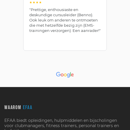
★★★★
★
"Prettige, enthousiaste en
"Z
deskundige cursusleider (Benno).
Be
Ook leuk om anderen te ontmoeten
af
die met hetzelfde bezig zijn (EMS-
ze
trainingen verzorgen). Een aanrader!"
le
WAAROM
EFAA
EFAA biedt opleidingen, hulpmiddelen en bijscholingen
voor clubmanagers, fitness trainers, personal trainers en