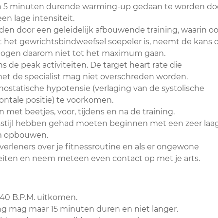
een 5 minuten durende warming-up gedaan te worden do
en lage intensiteit.
den door een geleidelijk afbouwende training, waarin o
t het gewrichtsbindweefsel soepeler is, neemt de kans 
mogen daarom niet tot het maximum gaan.
de peak activiteiten. De target heart rate die
et de specialist mag niet overschreden worden.
thostatische hypotensie (verlaging van de systolische
zontale positie) te voorkomen.
et beetjes, voor, tijdens en na de training.
nsstijl hebben gehad moeten beginnen met een zeer laa
am opbouwen.
rleners over je fitnessroutine en als er ongewone
eiten en neem meteen even contact op met je arts.
140 B.P.M. uitkomen.
ing mag maar 15 minuten duren en niet langer.