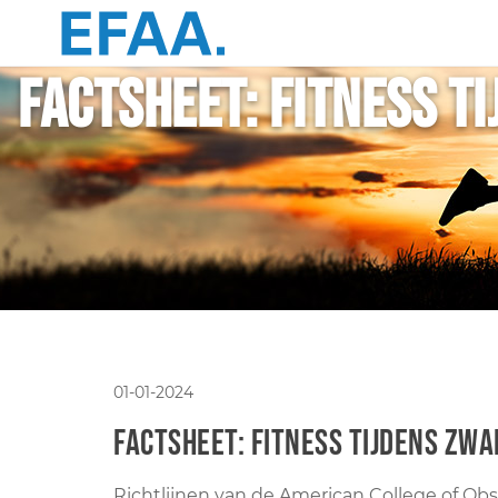
Factsheet: fitness t
01-01-2024
Factsheet: fitness tijdens zw
Richtlijnen van de American College of Obst