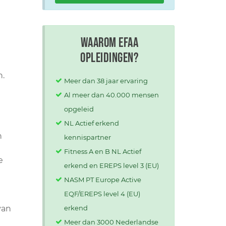
Waarom EFAA
opleidingen?
n.
Meer dan 38 jaar ervaring
Al meer dan 40.000 mensen
opgeleid
NL Actief erkend
n
kennispartner
Fitness A en B NL Actief
e
erkend en EREPS level 3 (EU)
NASM PT Europe Active
EQF/EREPS level 4 (EU)
van
erkend
Meer dan 3000 Nederlandse