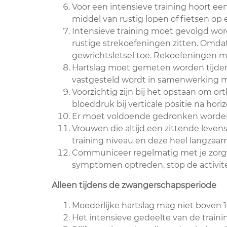
Voor een intensieve training hoort 
middel van rustig lopen of fietsen op e
Intensieve training moet gevolgd wor
rustige strekoefeningen zitten. Omda
gewrichtsletsel toe. Rekoefeningen 
Hartslag moet gemeten worden tijdens 
vastgesteld wordt in samenwerking m
Voorzichtig zijn bij het opstaan om or
bloeddruk bij verticale positie na hori
Er moet voldoende gedronken worden m
Vrouwen die altijd een zittende leve
training niveau en deze heel langza
Communiceer regelmatig met je zorgve
symptomen optreden, stop de activit
Alleen tijdens de zwangerschapsperiode
Moederlijke hartslag mag niet boven 
Het intensieve gedeelte van de train