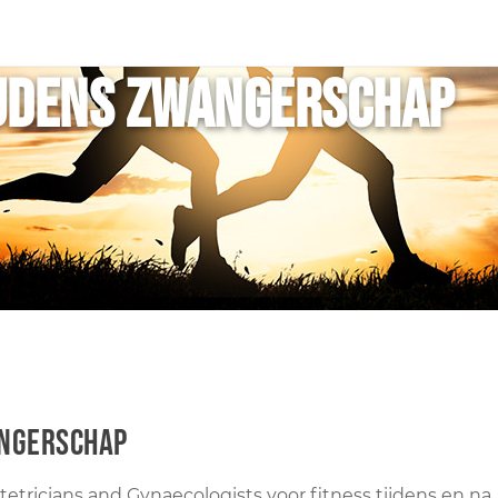
ijdens zwangerschap
angerschap
etricians and Gynaecologists voor fitness tijdens en na