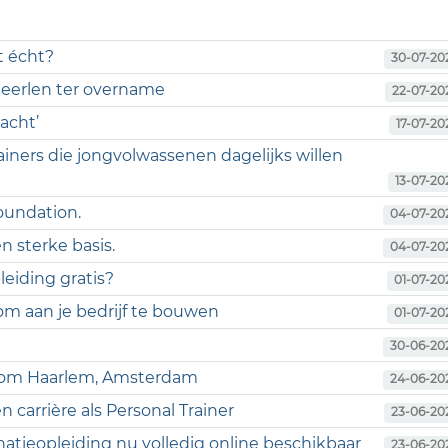
t écht?
30-07-20
 Heerlen ter overname
22-07-20
acht’
17-07-20
ainers die jongvolwassenen dagelijks willen
13-07-20
foundation.
04-07-20
n sterke basis.
04-07-20
eiding gratis?
01-07-20
m aan je bedrijf te bouwen
01-07-20
30-06-20
ondom Haarlem, Amsterdam
24-06-20
 carrière als Personal Trainer
23-06-20
natieopleiding nu volledig online beschikbaar
23-06-20