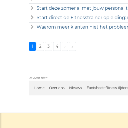
Start deze zomer al met jouw personal tr
Start direct de Fitnesstrainer opleiding:
Waarom meer klanten niet het probleem
1
2
3
4
›
»
Je bent hier:
Home
Over ons
Nieuws
Factsheet: fitness tijd