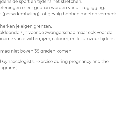
ijdens de sport en tijdens het stretchen.
efeningen meer gedaan worden vanuit rugligging.
re (persademhaling) tot gevolg hebben moeten vermed
 herken je eigen grenzen.
voldoende zijn voor de zwangerschap maar ook voor de
nname van eiwitten, ijzer, calcium, en foliumzuur tijdens
 mag niet boven 38 graden komen.
d Gynaecologists. Exercise during pregnancy and the
rograms).