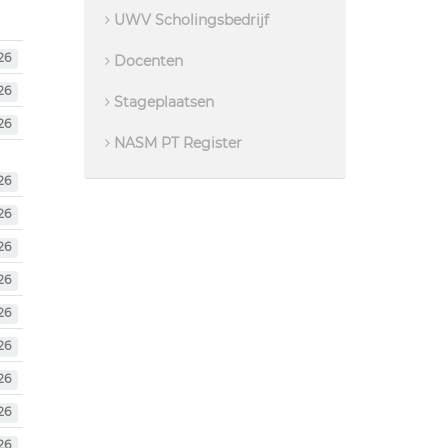
UWV Scholingsbedrijf
26
Docenten
26
Stageplaatsen
26
NASM PT Register
26
26
26
26
26
26
26
26
26