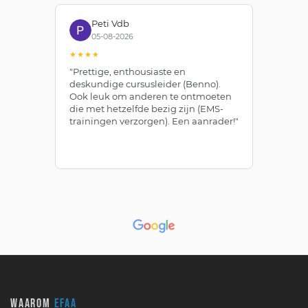
Peti Vdb
05-08-2026
★★★★
★
"Prettige, enthousiaste en
"Z
deskundige cursusleider (Benno).
Be
Ook leuk om anderen te ontmoeten
af
die met hetzelfde bezig zijn (EMS-
ze
trainingen verzorgen). Een aanrader!"
le
WAAROM
EFAA