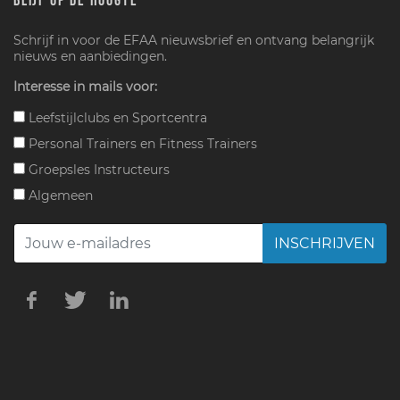
BLIJF OP DE HOOGTE
Schrijf in voor de EFAA nieuwsbrief en ontvang belangrijk
nieuws en aanbiedingen.
Interesse in mails voor:
Leefstijlclubs en Sportcentra
Personal Trainers en Fitness Trainers
Groepsles Instructeurs
Algemeen
INSCHRIJVEN