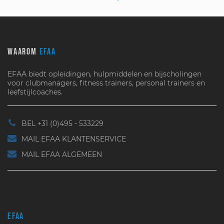
WAAROM
EFAA
EFAA biedt opleidingen, hulpmiddelen en bijscholingen
voor clubmanagers, fitness trainers, personal trainers en
leefstijlcoaches.
BEL +31 (0)495 - 533229
MAIL EFAA KLANTENSERVICE
MAIL EFAA ALGEMEEN
EFAA