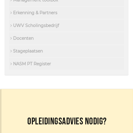
Management toolbox
Erkenning & Partners
UWV Scholingsbedrijf
Docenten
Stageplaatsen
NASM PT Register
Opleidingsadvies nodig?