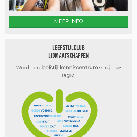
MEER INFO
Leefstijlclub
Lidmaatschappen
Word een
leefstijl kenniscentrum
van jouw
regio!