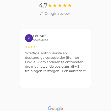
4.7
★★★★★
74 Google reviews
Peti Vdb
05-08-2026
★★★★
★
"Prettige, enthousiaste en
"Z
deskundige cursusleider (Benno).
Be
Ook leuk om anderen te ontmoeten
af
die met hetzelfde bezig zijn (EMS-
ze
trainingen verzorgen). Een aanrader!"
le