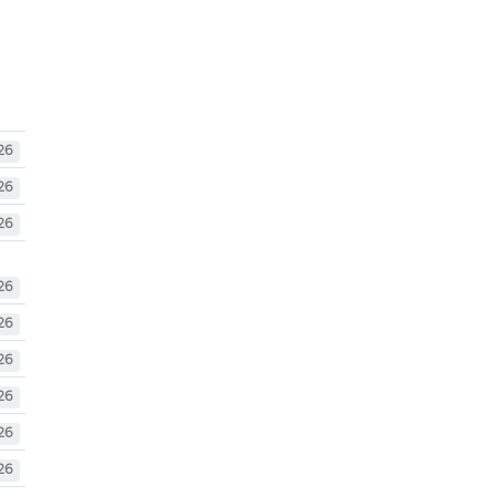
26
26
26
26
26
26
26
26
26