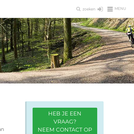
MENU
zoeken
HEB JE EEN
VRAAG?
an
NEEM CONTACT OP