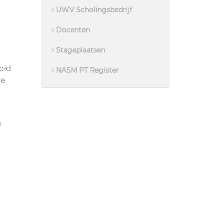
UWV Scholingsbedrijf
Docenten
Stageplaatsen
heid
NASM PT Register
ke
e