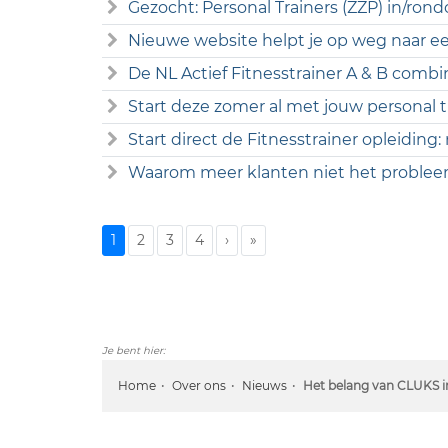
Gezocht: Personal Trainers (ZZP) in/r
Nieuwe website helpt je op weg naar een
De NL Actief Fitnesstrainer A & B combi
Start deze zomer al met jouw personal tr
Start direct de Fitnesstrainer opleiding:
Waarom meer klanten niet het probleem
1
2
3
4
›
»
Je bent hier:
Home
Over ons
Nieuws
Het belang van CLUKS in