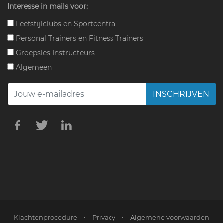
Interesse in mails voor:
Leefstijlclubs en Sportcentra
Personal Trainers en Fitness Trainers
Groepsles Instructeurs
Algemeen
INSCHRIJVEN
Klachtenprocedure
•
Privacy
•
Algemene voorwaarden