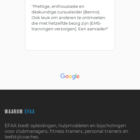
"Prettige, enthousiaste en
"Z
deskundige cursusleider (Benno).
Be
Ook leuk om anderen te ontmoeten
af
die met hetzelfde bezig zijn (EMS-
ze
trainingen verzorgen). Een aanrader!"
le
WAAROM
EFAA
EFAA biedt opleidingen, hulpmiddelen en bijscholingen
voor clubmanagers, fitness trainers, personal trainers en
leefstijlcoaches.