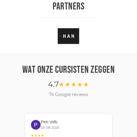
PARTNERS
WAT ONZE CURSISTEN ZEGGEN
4.7
★★★★★
74 Google reviews
Peti Vdb
05-08-2026
★★★★
★