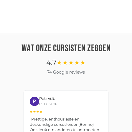
WAT ONZE CURSISTEN ZEGGEN
4.7
★★★★★
74 Google reviews
Peti Vdb
05-08-2026
★★★★
★
"Prettige, enthousiaste en
"Z
deskundige cursusleider (Benno).
Be
Ook leuk om anderen te ontmoeten
af