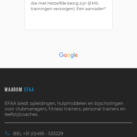
die met hetzelfde bezig zijn (EMS-
ze
trainingen verzorgen). Een aanrader!"
le
WAAROM
EFAA
EFAA biedt opleidingen, hulpmiddelen en bijscholingen
voor clubmanagers, fitness trainers, personal trainers en
leefstijlcoaches.
BEL +31 (0)495 - 533229