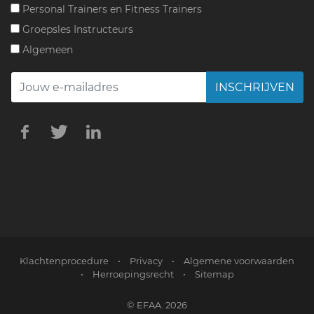
Personal Trainers en Fitness Trainers
Groepsles Instructeurs
Algemeen
INSCHRIJVEN
Klachtenprocedure
•
Privacy
•
Algemene voorwaarden
•
Herroepingsrecht
•
Sitemap
© EFAA. 2026