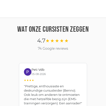
WAT ONZE CURSISTEN ZEGGEN
4.7
★★★★★
74 Google reviews
Peti Vdb
05-08-2026
★★★★
★
"Prettige, enthousiaste en
"Z
deskundige cursusleider (Benno).
Be
Ook leuk om anderen te ontmoeten
af
die met hetzelfde bezig zijn (EMS-
ze
trainingen verzorgen). Een aanrader!"
le