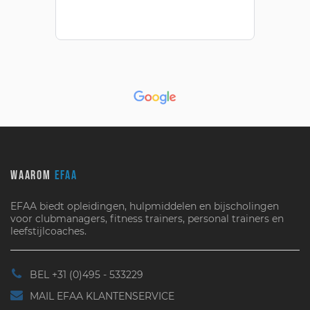
WAAROM
EFAA
EFAA biedt opleidingen, hulpmiddelen en bijscholingen
voor clubmanagers, fitness trainers, personal trainers en
leefstijlcoaches.
BEL +31 (0)495 - 533229
MAIL EFAA KLANTENSERVICE