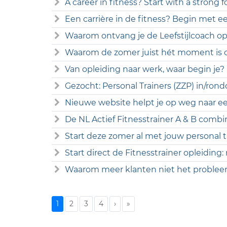
A career in fitness? Start with a strong 
Een carrière in de fitness? Begin met ee
Waarom ontvang je de Leefstijlcoach opl
Waarom de zomer juist hét moment is o
Van opleiding naar werk, waar begin je?
Gezocht: Personal Trainers (ZZP) in/r
Nieuwe website helpt je op weg naar een
De NL Actief Fitnesstrainer A & B combi
Start deze zomer al met jouw personal tr
Start direct de Fitnesstrainer opleiding:
Waarom meer klanten niet het probleem
1
2
3
4
›
»