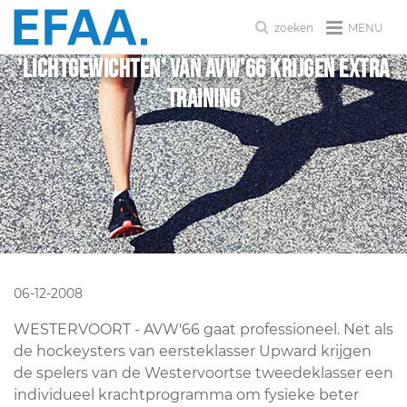
MENU
zoeken
'Lichtgewichten' van AVW'66 krijgen extra
training
06-12-2008
WESTERVOORT - AVW'66 gaat professioneel. Net als
de hockeysters van eersteklasser Upward krijgen
de spelers van de Westervoortse tweedeklasser een
individueel krachtprogramma om fysieke beter