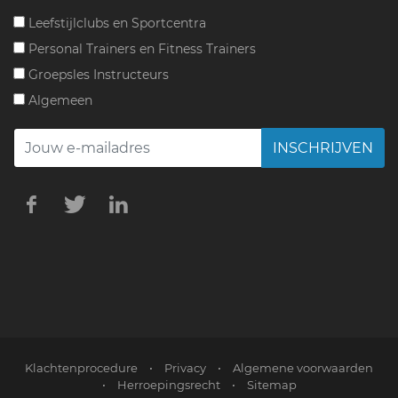
Leefstijlclubs en Sportcentra
Personal Trainers en Fitness Trainers
Groepsles Instructeurs
Algemeen
INSCHRIJVEN
Klachtenprocedure
•
Privacy
•
Algemene voorwaarden
•
Herroepingsrecht
•
Sitemap