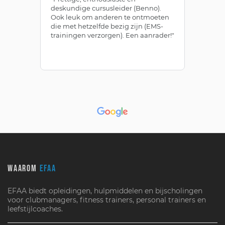
deskundige cursusleider (Benno).
Be
Ook leuk om anderen te ontmoeten
af
die met hetzelfde bezig zijn (EMS-
ze
trainingen verzorgen). Een aanrader!"
le
WAAROM
EFAA
EFAA biedt opleidingen, hulpmiddelen en bijscholingen
voor clubmanagers, fitness trainers, personal trainers en
leefstijlcoaches.