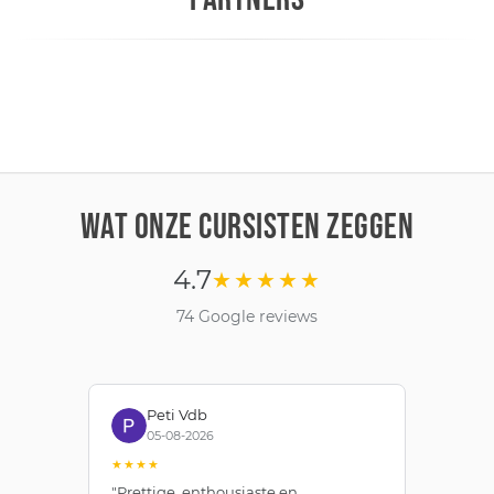
WAT ONZE CURSISTEN ZEGGEN
4.7
★★★★★
74 Google reviews
Peti Vdb
05-08-2026
★★★★
★
"Prettige, enthousiaste en
"Z