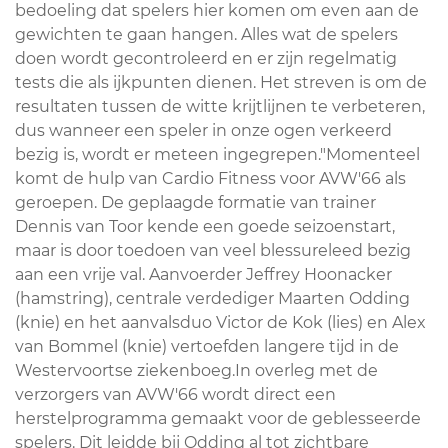
bedoeling dat spelers hier komen om even aan de
gewichten te gaan hangen. Alles wat de spelers
doen wordt gecontroleerd en er zijn regelmatig
tests die als ijkpunten dienen. Het streven is om de
resultaten tussen de witte krijtlijnen te verbeteren,
dus wanneer een speler in onze ogen verkeerd
bezig is, wordt er meteen ingegrepen."Momenteel
komt de hulp van Cardio Fitness voor AVW'66 als
geroepen. De geplaagde formatie van trainer
Dennis van Toor kende een goede seizoenstart,
maar is door toedoen van veel blessureleed bezig
aan een vrije val. Aanvoerder Jeffrey Hoonacker
(hamstring), centrale verdediger Maarten Odding
(knie) en het aanvalsduo Victor de Kok (lies) en Alex
van Bommel (knie) vertoefden langere tijd in de
Westervoortse ziekenboeg.In overleg met de
verzorgers van AVW'66 wordt direct een
herstelprogramma gemaakt voor de geblesseerde
spelers. Dit leidde bij Odding al tot zichtbare