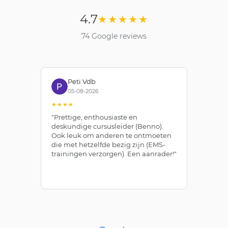
4.7
★★★★★
74 Google reviews
Peti Vdb
05-08-2026
★★★★
★
"Prettige, enthousiaste en
"Z
deskundige cursusleider (Benno).
Be
Ook leuk om anderen te ontmoeten
af
die met hetzelfde bezig zijn (EMS-
ze
trainingen verzorgen). Een aanrader!"
le