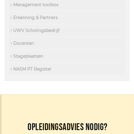
Management toolbox
Erkenning & Partners
UWV Scholingsbedrijf
Docenten
Stageplaatsen
NASM PT Register
Opleidingsadvies nodig?