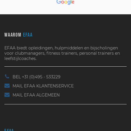
WAAROM
EFAA
EFAA biedt opleidingen, hulpmiddelen en bijscholingen
voor clubmanagers, fitness trainers, personal trainers en
leefstijlcoaches.
BEL +31 (0)495 - 533229
MAIL EFAA KLANTENSERVICE
MAIL EFAA ALGEMEEN