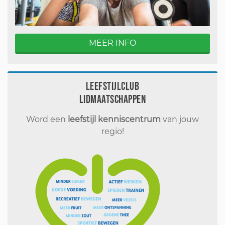
MEER INFO
Leefstijlclub
Lidmaatschappen
Word een
leefstijl kenniscentrum
van jouw
regio!