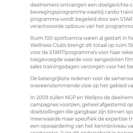
deelnemers ontvangen een doelgerichte c
bewegingsprogramma waarbij cardio training,
programma wordt begeleid door een START!
verantwoorde opbouw van het programma zo
Ruim 100 sportcentra waren al gestart in
Wellness Clubs brengt dit totaal op ruim 
voor de START!programma’s voor haar reken
toegevoegde waarde voor aangesloten fitne
sales trainingsdagen verzorgen voor het be
De belangrijkste redenen voor de samenwe
overeenstemmende visie op het gebied van p
In 2009 zullen NGP en Wellpro de deelnem
campagnes voorzien, geheel afgestemd o
doelstellingen die gangbaar zijn binnen spo
meerwaarde maar specifiek de expertise t
een opwaardering van het kennisniveau va