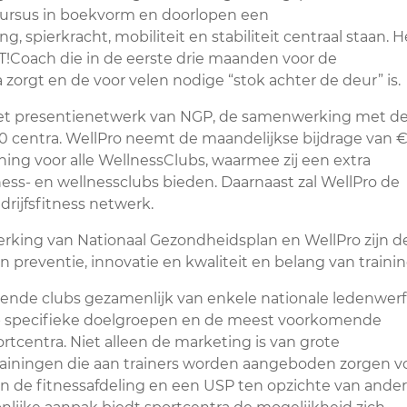
ursus in boekvorm en doorlopen een
 spierkracht, mobiliteit en stabiliteit centraal staan. H
Coach die in de eerste drie maanden voor de
rgt en de voor velen nodige “stok achter de deur” is.
 het presentienetwerk van NGP, de samenwerking met d
150 centra. WellPro neemt de maandelijkse bijdrage van 
ing voor alle WellnessClubs, waarmee zij een extra
ss- en wellnessclubs bieden. Daarnaast zal WellPro de
drijfsfitness netwerk.
rking van Nationaal Gezondheidsplan en WellPro zijn d
reventie, innovatie en kwaliteit en belang van trainin
ende clubs gezamenlijk van enkele nationale ledenwerf
p specifieke doelgroepen en de meest voorkomende
rtcentra. Niet alleen de marketing is van grote
rainingen die aan trainers worden aangeboden zorgen v
n de fitnessafdeling en een USP ten opzichte van ande