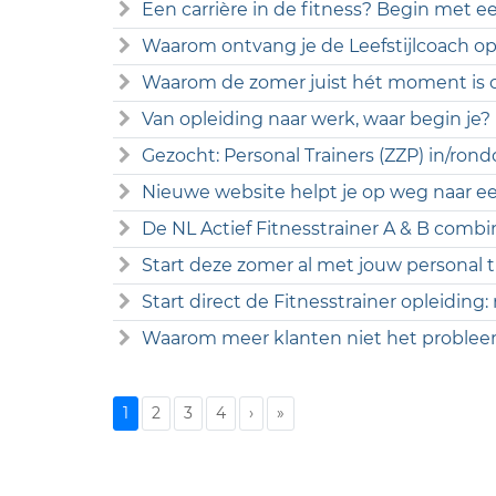
Een carrière in de fitness? Begin met ee
Waarom ontvang je de Leefstijlcoach opl
Waarom de zomer juist hét moment is o
Van opleiding naar werk, waar begin je?
Gezocht: Personal Trainers (ZZP) in/r
Nieuwe website helpt je op weg naar een
De NL Actief Fitnesstrainer A & B combi
Start deze zomer al met jouw personal tr
Start direct de Fitnesstrainer opleiding:
Waarom meer klanten niet het probleem
1
2
3
4
›
»