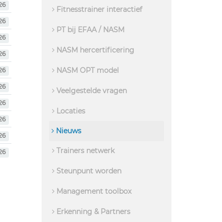
26
Fitnesstrainer interactief
26
PT bij EFAA / NASM
26
NASM hercertificering
26
NASM OPT model
26
26
Veelgestelde vragen
26
Locaties
26
Nieuws
26
Trainers netwerk
26
Steunpunt worden
Management toolbox
Erkenning & Partners