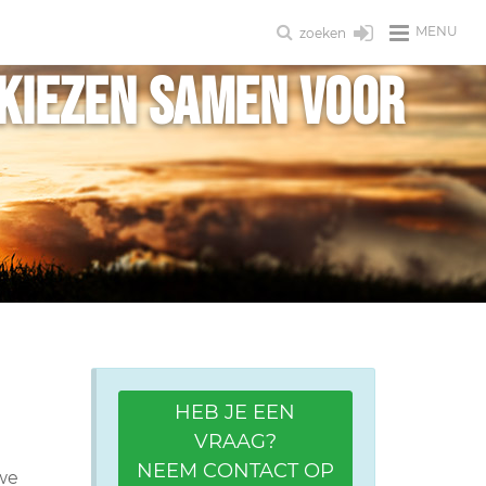
MENU
zoeken
kiezen samen voor
HEB JE EEN
VRAAG?
NEEM CONTACT OP
uwe