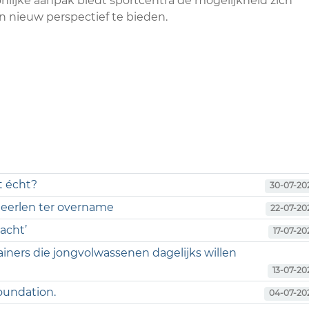
onlijke aanpak biedt sportcentra de mogelijkheid zich
n nieuw perspectief te bieden.
t écht?
30-07-20
 Heerlen ter overname
22-07-20
acht’
17-07-20
ainers die jongvolwassenen dagelijks willen
13-07-20
foundation.
04-07-20