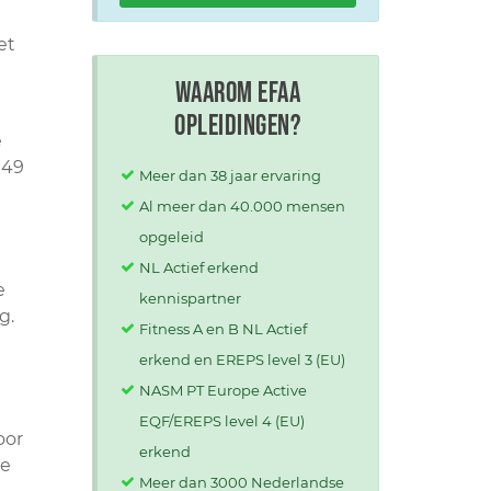
et
Waarom EFAA
opleidingen?
e
€49
Meer dan 38 jaar ervaring
Al meer dan 40.000 mensen
opgeleid
NL Actief erkend
e
kennispartner
g.
Fitness A en B NL Actief
erkend en EREPS level 3 (EU)
NASM PT Europe Active
EQF/EREPS level 4 (EU)
oor
erkend
re
Meer dan 3000 Nederlandse