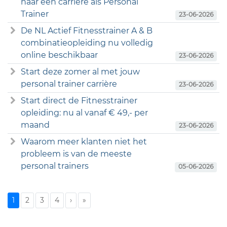
naar een carrière als Personal
Trainer
23-06-2026
De NL Actief Fitnesstrainer A & B
combinatieopleiding nu volledig
online beschikbaar
23-06-2026
Start deze zomer al met jouw
personal trainer carrière
23-06-2026
Start direct de Fitnesstrainer
opleiding: nu al vanaf € 49,- per
maand
23-06-2026
Waarom meer klanten niet het
probleem is van de meeste
personal trainers
05-06-2026
1
2
3
4
›
»