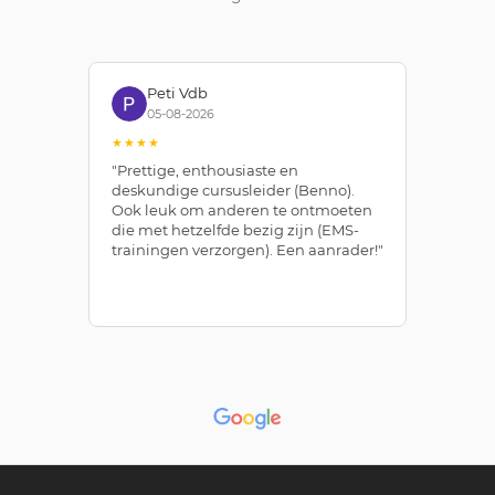
Peti Vdb
05-08-2026
★★★★
★
"Prettige, enthousiaste en
"Z
deskundige cursusleider (Benno).
Be
Ook leuk om anderen te ontmoeten
af
die met hetzelfde bezig zijn (EMS-
ze
trainingen verzorgen). Een aanrader!"
le