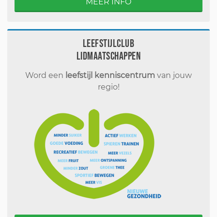
MEER INFO
Leefstijlclub
Lidmaatschappen
Word een
leefstijl kenniscentrum
van jouw
regio!