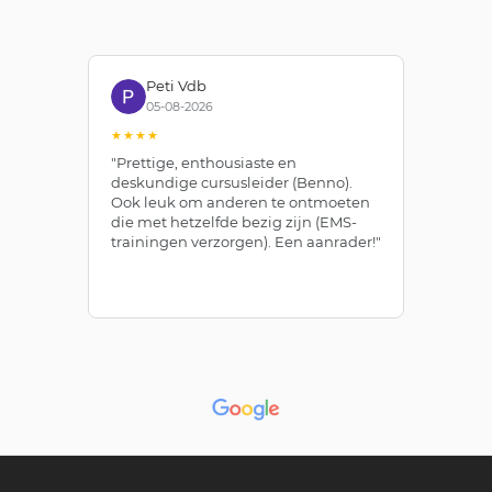
Peti Vdb
05-08-2026
★★★★
★
"Prettige, enthousiaste en
"Z
deskundige cursusleider (Benno).
Be
Ook leuk om anderen te ontmoeten
af
die met hetzelfde bezig zijn (EMS-
ze
trainingen verzorgen). Een aanrader!"
le