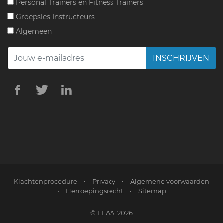
Personal Trainers en Fitness Trainers
Groepsles Instructeurs
Algemeen
INSCHRIJVEN
Klachtenprocedure
•
Privacy
•
Algemene voorwaarden
•
Herroepingsrecht
•
Sitemap
© EFAA. 2026