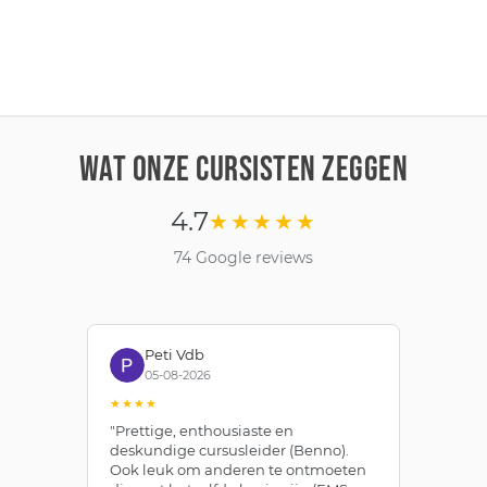
WAT ONZE CURSISTEN ZEGGEN
4.7
★★★★★
74 Google reviews
Peti Vdb
05-08-2026
★★★★
★
"Prettige, enthousiaste en
"Z
deskundige cursusleider (Benno).
Be
Ook leuk om anderen te ontmoeten
af