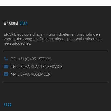
WAAROM
EFAA
EFAA biedt opleidingen, hulpmiddelen en bijscholingen
voor clubmanagers, fitness trainers, personal trainers en
leefstijlcoaches.
BEL +31 (0)495 - 533229
MAIL EFAA KLANTENSERVICE
MAIL EFAA ALGEMEEN
EFAA