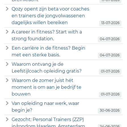
Qozy opent zijn beta voor coaches
en trainers die jongvolwassenen
dagelijks willen bereiken
13-07-2026
A career in fitness? Start with a
strong foundation.
04-07-2026
Een carrière in de fitness? Begin
met een sterke basis.
04-07-2026
Waarom ontvang je de
Leefstijlcoach opleiding gratis?
01-07-2026
Waarom de zomer juist hét
moment is om aan je bedrijf te
bouwen
01-07-2026
Van opleiding naar werk, waar
begin je?
30-06-2026
Gezocht: Personal Trainers (ZZP)
in/rondom Haarlem, Amsterdam
24-06-2026