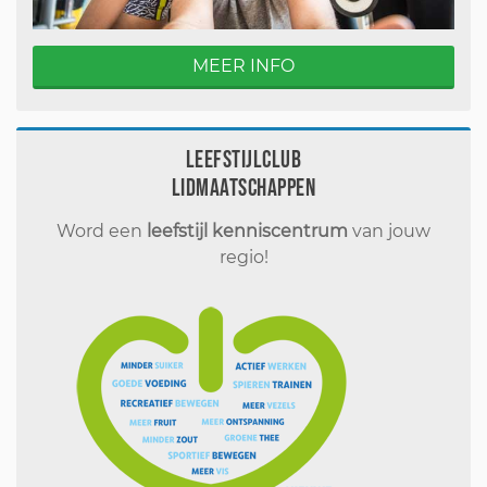
MEER INFO
Leefstijlclub
Lidmaatschappen
Word een
leefstijl kenniscentrum
van jouw
regio!