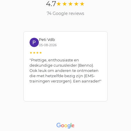
4.7
★★★★★
74 Google reviews
Peti Vdb
05-08-2026
★★★★
★
"Prettige, enthousiaste en
"Z
deskundige cursusleider (Benno).
Be
Ook leuk om anderen te ontmoeten
af
die met hetzelfde bezig zijn (EMS-
ze
trainingen verzorgen). Een aanrader!"
le