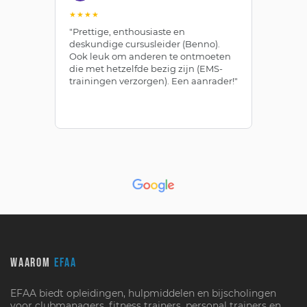
★★★★
★
"Prettige, enthousiaste en
"Z
deskundige cursusleider (Benno).
Be
Ook leuk om anderen te ontmoeten
af
die met hetzelfde bezig zijn (EMS-
ze
trainingen verzorgen). Een aanrader!"
le
WAAROM
EFAA
EFAA biedt opleidingen, hulpmiddelen en bijscholingen
voor clubmanagers, fitness trainers, personal trainers en