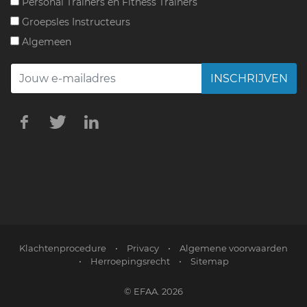
Personal Trainers en Fitness Trainers
Groepsles Instructeurs
Algemeen
INSCHRIJVEN
Klachtenprocedure
•
Privacy
•
Algemene voorwaarden
•
Herroepingsrecht
•
Sitemap
© EFAA. 2026