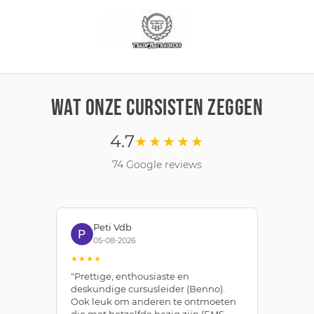
WAT ONZE CURSISTEN ZEGGEN
4.7
★★★★★
74 Google reviews
Peti Vdb
05-08-2026
★★★★
★
"Prettige, enthousiaste en
"Z
deskundige cursusleider (Benno).
Be
Ook leuk om anderen te ontmoeten
af