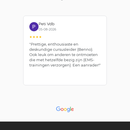
Peti Vdb
05-08-2026
★★★★
★
"Prettige, enthousiaste en
"Z
deskundige cursusleider (Benno).
Be
Ook leuk om anderen te ontmoeten
af
die met hetzelfde bezig zijn (EMS-
ze
trainingen verzorgen). Een aanrader!"
le