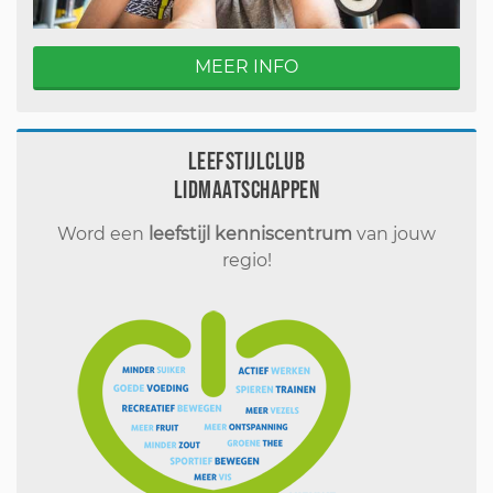
MEER INFO
Leefstijlclub
Lidmaatschappen
Word een
leefstijl kenniscentrum
van jouw
regio!