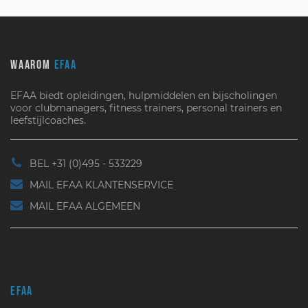
WAAROM
EFAA
EFAA biedt opleidingen, hulpmiddelen en bijscholingen
voor clubmanagers, fitness trainers, personal trainers en
leefstijlcoaches.
BEL +31 (0)495 - 533229
MAIL EFAA KLANTENSERVICE
MAIL EFAA ALGEMEEN
EFAA