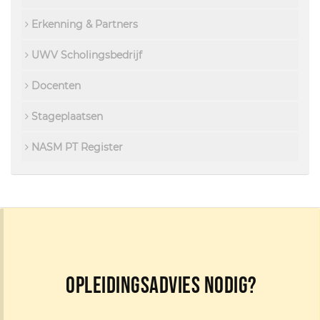
Erkenning & Partners
UWV Scholingsbedrijf
Docenten
Stageplaatsen
NASM PT Register
Opleidingsadvies nodig?