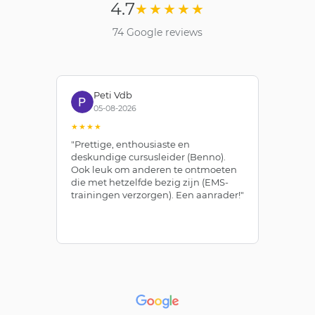
4.7
★★★★★
74 Google reviews
Peti Vdb
05-08-2026
★★★★
★
"Prettige, enthousiaste en
"Z
deskundige cursusleider (Benno).
Be
Ook leuk om anderen te ontmoeten
af
die met hetzelfde bezig zijn (EMS-
ze
trainingen verzorgen). Een aanrader!"
le